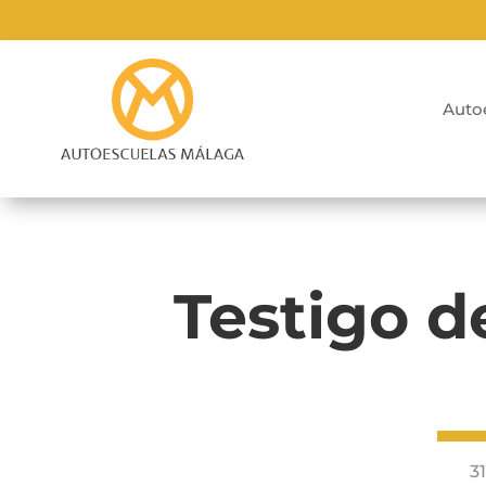
Auto
Testigo d
3